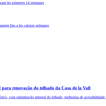
urant les primeres 14 setmanes
ament fins a les catorze setmanes
 para renovação do telhado da Casa de la Vall
órico, com substituição integral do telhado, melhorias de acessibilidade