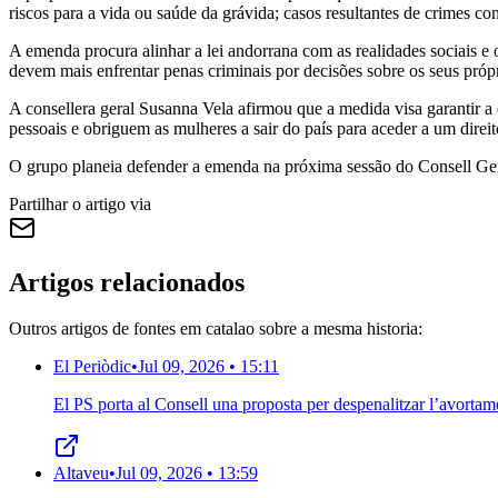
riscos para a vida ou saúde da grávida; casos resultantes de crimes co
A emenda procura alinhar a lei andorrana com as realidades sociais 
devem mais enfrentar penas criminais por decisões sobre os seus pró
A consellera geral Susanna Vela afirmou que a medida visa garantir a
pessoais e obriguem as mulheres a sair do país para aceder a um direi
O grupo planeia defender a emenda na próxima sessão do Consell Gen
Partilhar o artigo via
Artigos relacionados
Outros artigos de fontes em catalao sobre a mesma historia:
El Periòdic
•
Jul 09, 2026 • 15:11
El PS porta al Consell una proposta per despenalitzar l’avorta
Altaveu
•
Jul 09, 2026 • 13:59