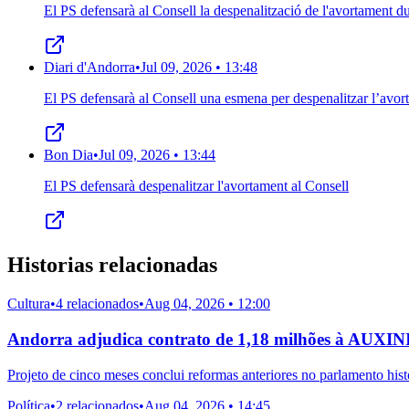
El PS defensarà al Consell la despenalització de l'avortament d
Diari d'Andorra
•
Jul 09, 2026 • 13:48
El PS defensarà al Consell una esmena per despenalitzar l’avort
Bon Dia
•
Jul 09, 2026 • 13:44
El PS defensarà despenalitzar l'avortament al Consell
Historias relacionadas
Cultura
•
4 relacionados
•
Aug 04, 2026 • 12:00
Andorra adjudica contrato de 1,18 milhões à AUXINI
Projeto de cinco meses conclui reformas anteriores no parlamento hist
Política
•
2 relacionados
•
Aug 04, 2026 • 14:45