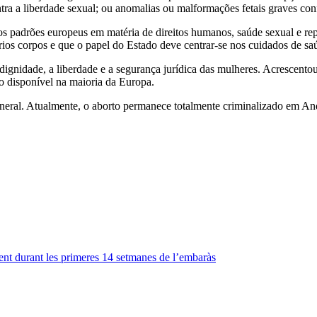
ntra a liberdade sexual; ou anomalias ou malformações fetais graves con
e os padrões europeus em matéria de direitos humanos, saúde sexual e 
prios corpos e que o papel do Estado deve centrar-se nos cuidados de 
 dignidade, a liberdade e a segurança jurídica das mulheres. Acrescent
to disponível na maioria da Europa.
eral. Atualmente, o aborto permanece totalmente criminalizado em And
ment durant les primeres 14 setmanes de l’embaràs