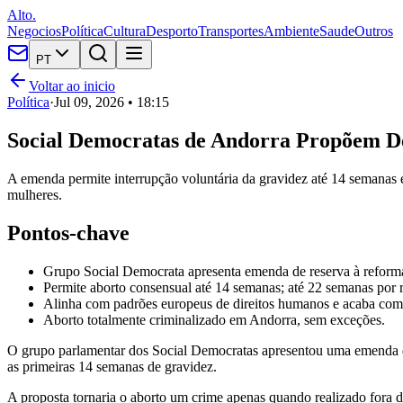
Alto.
Negocios
Política
Cultura
Desporto
Transportes
Ambiente
Saude
Outros
PT
Voltar ao inicio
Política
·
Jul 09, 2026 • 18:15
Social Democratas de Andorra Propõem De
A emenda permite interrupção voluntária da gravidez até 14 semanas e
mulheres.
Pontos-chave
Grupo Social Democrata apresenta emenda de reserva à reform
Permite aborto consensual até 14 semanas; até 22 semanas por r
Alinha com padrões europeus de direitos humanos e acaba com
Aborto totalmente criminalizado em Andorra, sem exceções.
O grupo parlamentar dos Social Democratas apresentou uma emenda de 
as primeiras 14 semanas de gravidez.
A proposta tornaria o aborto um crime apenas quando realizado fora da