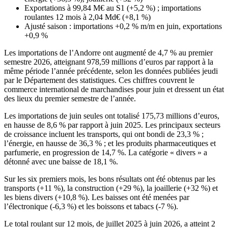
Exportations à 99,84 M€ au S1 (+5,2 %) ; importations
roulantes 12 mois à 2,04 Md€ (+8,1 %)
Ajusté saison : importations +0,2 % m/m en juin, exportations
+0,9 %
Les importations de l’Andorre ont augmenté de 4,7 % au premier
semestre 2026, atteignant 978,59 millions d’euros par rapport à la
même période l’année précédente, selon les données publiées jeudi
par le Département des statistiques. Ces chiffres couvrent le
commerce international de marchandises pour juin et dressent un état
des lieux du premier semestre de l’année.
Les importations de juin seules ont totalisé 175,73 millions d’euros,
en hausse de 8,6 % par rapport à juin 2025. Les principaux secteurs
de croissance incluent les transports, qui ont bondi de 23,3 % ;
l’énergie, en hausse de 36,3 % ; et les produits pharmaceutiques et
parfumerie, en progression de 14,7 %. La catégorie « divers » a
détonné avec une baisse de 18,1 %.
Sur les six premiers mois, les bons résultats ont été obtenus par les
transports (+11 %), la construction (+29 %), la joaillerie (+32 %) et
les biens divers (+10,8 %). Les baisses ont été menées par
l’électronique (-6,3 %) et les boissons et tabacs (-7 %).
Le total roulant sur 12 mois, de juillet 2025 à juin 2026, a atteint 2