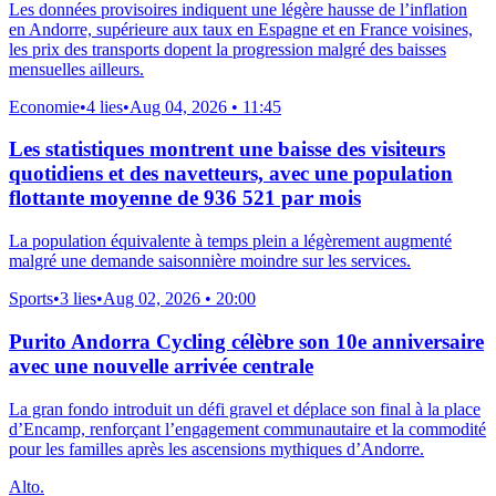
Les données provisoires indiquent une légère hausse de l’inflation
en Andorre, supérieure aux taux en Espagne et en France voisines,
les prix des transports dopent la progression malgré des baisses
mensuelles ailleurs.
Economie
•
4 lies
•
Aug 04, 2026 • 11:45
Les statistiques montrent une baisse des visiteurs
quotidiens et des navetteurs, avec une population
flottante moyenne de 936 521 par mois
La population équivalente à temps plein a légèrement augmenté
malgré une demande saisonnière moindre sur les services.
Sports
•
3 lies
•
Aug 02, 2026 • 20:00
Purito Andorra Cycling célèbre son 10e anniversaire
avec une nouvelle arrivée centrale
La gran fondo introduit un défi gravel et déplace son final à la place
d’Encamp, renforçant l’engagement communautaire et la commodité
pour les familles après les ascensions mythiques d’Andorre.
Alto.