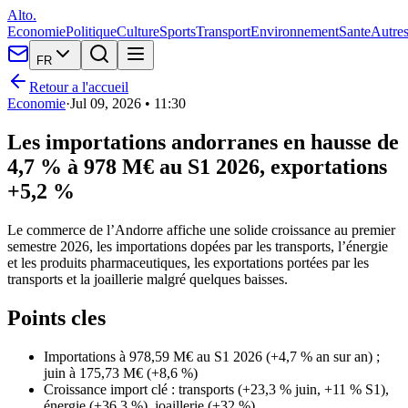
Alto.
Economie
Politique
Culture
Sports
Transport
Environnement
Sante
Autre
FR
Retour a l'accueil
Economie
·
Jul 09, 2026 • 11:30
Les importations andorranes en hausse de
4,7 % à 978 M€ au S1 2026, exportations
+5,2 %
Le commerce de l’Andorre affiche une solide croissance au premier
semestre 2026, les importations dopées par les transports, l’énergie
et les produits pharmaceutiques, les exportations portées par les
transports et la joaillerie malgré quelques baisses.
Points cles
Importations à 978,59 M€ au S1 2026 (+4,7 % an sur an) ;
juin à 175,73 M€ (+8,6 %)
Croissance import clé : transports (+23,3 % juin, +11 % S1),
énergie (+36,3 %), joaillerie (+32 %)