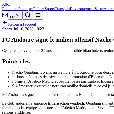
Alto.
Economie
Politique
Culture
Sports
Transport
Environnement
Sante
Autre
FR
Retour a l'accueil
Sports
·
Jul 10, 2026 • 06:31
FC Andorre signe le milieu offensif Nach
Ce milieu polyvalent de 25 ans, auteur d'un solide bilan buteur, renfor
Points cles
Nacho Quintana, 25 ans, arrive libre à FC Andorre pour deux a
11 buts et 3 passes décisives pour la promotion d'Eldense en 
Formé à l'Atlético Madrid et Séville, passé par Lugo et Eldense
Sixième recrue estivale ; nouveau maillot domicile avec col jaun
FC Andorre a signé le milieu offensif de 25 ans Nacho Quintana en tan
Le club andorran a annoncé la transaction vendredi, Quintana signant 
formé dans les équipes de jeunes de l'Atlético Madrid et du Séville FC,
saisons à Eldense.