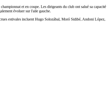
 championnat et en coupe. Les dirigeants du club ont salué sa capacité
également évoluer sur l'aile gauche.
recrues estivales incluent Hugo Solozábal, Moró Sidibé, Andoni López,