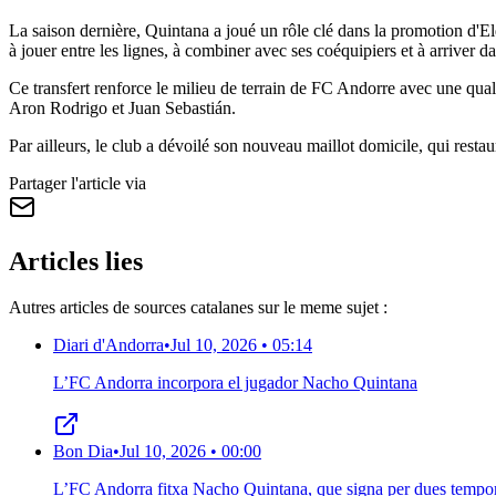
La saison dernière, Quintana a joué un rôle clé dans la promotion d'E
à jouer entre les lignes, à combiner avec ses coéquipiers et à arriver da
Ce transfert renforce le milieu de terrain de FC Andorre avec une qua
Aron Rodrigo et Juan Sebastián.
Par ailleurs, le club a dévoilé son nouveau maillot domicile, qui restaur
Partager l'article via
Articles lies
Autres articles de sources catalanes sur le meme sujet :
Diari d'Andorra
•
Jul 10, 2026 • 05:14
L’FC Andorra incorpora el jugador Nacho Quintana
Bon Dia
•
Jul 10, 2026 • 00:00
L’FC Andorra fitxa Nacho Quintana, que signa per dues tempo