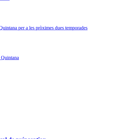
Quintana per a les pròximes dues temporades
o Quintana