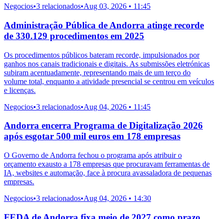
Negocios
•
3 relacionados
•
Aug 03, 2026 • 11:45
Administração Pública de Andorra atinge recorde
de 330.129 procedimentos em 2025
Os procedimentos públicos bateram recorde, impulsionados por
ganhos nos canais tradicionais e digitais. As submissões eletrónicas
subiram acentuadamente, representando mais de um terço do
volume total, enquanto a atividade presencial se centrou em veículos
e licenças.
Negocios
•
3 relacionados
•
Aug 04, 2026 • 11:45
Andorra encerra Programa de Digitalização 2026
após esgotar 500 mil euros em 178 empresas
O Governo de Andorra fechou o programa após atribuir o
orçamento exausto a 178 empresas que procuravam ferramentas de
IA, websites e automação, face à procura avassaladora de pequenas
empresas.
Negocios
•
3 relacionados
•
Aug 04, 2026 • 14:30
FEDA de Andorra fixa meio de 2027 como prazo