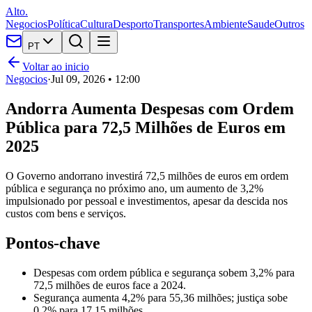
Alto.
Negocios
Política
Cultura
Desporto
Transportes
Ambiente
Saude
Outros
PT
Voltar ao inicio
Negocios
·
Jul 09, 2026 • 12:00
Andorra Aumenta Despesas com Ordem
Pública para 72,5 Milhões de Euros em
2025
O Governo andorrano investirá 72,5 milhões de euros em ordem
pública e segurança no próximo ano, um aumento de 3,2%
impulsionado por pessoal e investimentos, apesar da descida nos
custos com bens e serviços.
Pontos-chave
Despesas com ordem pública e segurança sobem 3,2% para
72,5 milhões de euros face a 2024.
Segurança aumenta 4,2% para 55,36 milhões; justiça sobe
0,2% para 17,15 milhões.