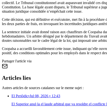
collectif. Le Tribunal constitutionnel avait auparavant invalidé ces disp
Constitution. La base légale ayant disparu, le Tribunal supérieur a ju
situation juridique consolidée n’empêchait cette issue.
Cette décision, qui est définitive et exécutoire, met fin à la procédur
les deux parties de frais, en invoquant les incertitudes juridiques antéri
La sentence initiale avait donné raison aux chauffeurs de Coopalsa dans
hebdomadaires. Un arbitre désigné par le département du Travail avait 
doutes raisonnables sur le cadre légal de la loi, qui imposait une arbitra
Coopalsa a accueilli favorablement cette issue, indiquant qu’elle ouvre
positif, des conditions optimales pour les employés dans le respect des rè
Partager l'article via
Articles lies
Autres articles de sources catalanes sur le meme sujet :
El Periòdic
•
Jul 08, 2026 • 12:43
El Superior anul·la el laude arbitral que va resoldre el conflic