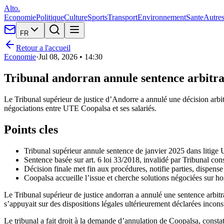
Alto.
Economie
Politique
Culture
Sports
Transport
Environnement
Sante
Autre
FR
Retour a l'accueil
Economie
·
Jul 08, 2026 • 14:30
Tribunal andorran annule sentence arbitral
Le Tribunal supérieur de justice d’Andorre a annulé une décision arbitr
négociations entre UTE Coopalsa et ses salariés.
Points cles
Tribunal supérieur annule sentence de janvier 2025 dans litige
Sentence basée sur art. 6 loi 33/2018, invalidé par Tribunal cons
Décision finale met fin aux procédures, notifie parties, dispense 
Coopalsa accueille l’issue et cherche solutions négociées sur ho
Le Tribunal supérieur de justice andorran a annulé une sentence arbitr
s’appuyait sur des dispositions légales ultérieurement déclarées inconst
Le tribunal a fait droit à la demande d’annulation de Coopalsa, constat