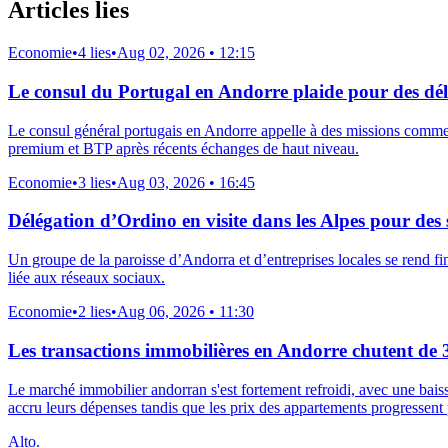
Articles lies
Economie
•
4 lies
•
Aug 02, 2026 • 12:15
Le consul du Portugal en Andorre plaide pour des délé
Le consul général portugais en Andorre appelle à des missions commerc
premium et BTP après récents échanges de haut niveau.
Economie
•
3 lies
•
Aug 03, 2026 • 16:45
Délégation d’Ordino en visite dans les Alpes pour des s
Un groupe de la paroisse d’Andorra et d’entreprises locales se rend fin
liée aux réseaux sociaux.
Economie
•
2 lies
•
Aug 06, 2026 • 11:30
Les transactions immobilières en Andorre chutent de
Le marché immobilier andorran s'est fortement refroidi, avec une baiss
accru leurs dépenses tandis que les prix des appartements progressent
Alto.