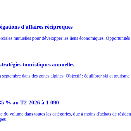
gations d'affaires réciproques
iales mutuelles pour développer les liens économiques. Opportunités en
tratégies touristiques annuelles
 septembre dans des zones alpines. Objectif : équilibrer ski et tourisme e
 35 % au T2 2026 à 1 090
e du volume dans toutes les catégories, due à moins d'achats de résiden
 peu.