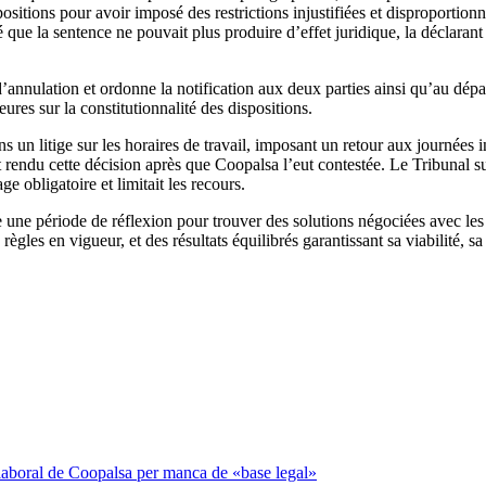
ositions pour avoir imposé des restrictions injustifiées et disproportionn
gé que la sentence ne pouvait plus produire d’effet juridique, la déclara
e d’annulation et ordonne la notification aux deux parties ainsi qu’au dé
eures sur la constitutionnalité des dispositions.
 un litige sur les horaires de travail, imposant un retour aux journées i
rendu cette décision après que Coopalsa l’eut contestée. Le Tribunal sup
ge obligatoire et limitait les recours.
 une période de réflexion pour trouver des solutions négociées avec les 
gles en vigueur, et des résultats équilibrés garantissant sa viabilité, sa 
te laboral de Coopalsa per manca de «base legal»