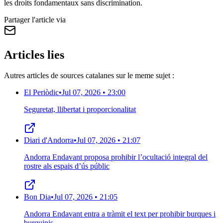
les droits fondamentaux sans discrimination.
Partager l'article via
Articles lies
Autres articles de sources catalanes sur le meme sujet :
El Periòdic
•
Jul 07, 2026 • 23:00
Seguretat, llibertat i proporcionalitat
Diari d'Andorra
•
Jul 07, 2026 • 21:07
Andorra Endavant proposa prohibir l’ocultació integral del
rostre als espais d’ús públic
Bon Dia
•
Jul 07, 2026 • 21:05
Andorra Endavant entra a tràmit el text per prohibir burques i
burquinis