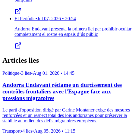
El Periòdic
•
Jul 07, 2026 • 20:54
Andorra Endavant presenta la primera llei per prohibir ocultar
completament el rostre en espais d’ús públic
Articles lies
Politique
•
3 lies
•
Aug 01, 2026 • 14:45
Andorra Endavant réclame un durcissement des
contrôles frontaliers avec l'Espagne face aux
pressions migratoires
Le parti d'opposition dirigé par Carine Montaner exige des mesures
renforcées et un respect total des lois andorranes pour préserver la
stabilité au milieu des défis migratoires européens.
Transport
•
4 lies
•
Aug 05, 2026 • 11:15