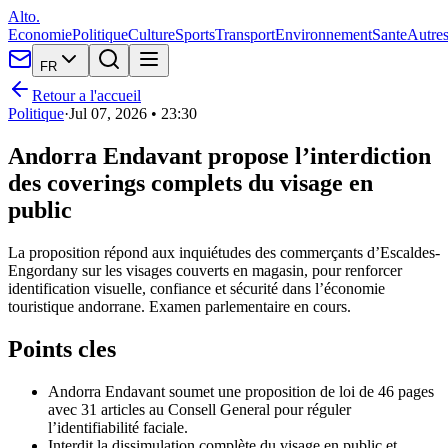
Alto.
Economie
Politique
Culture
Sports
Transport
Environnement
Sante
Autre
FR
Retour a l'accueil
Politique
·
Jul 07, 2026 • 23:30
Andorra Endavant propose l’interdiction
des coverings complets du visage en
public
La proposition répond aux inquiétudes des commerçants d’Escaldes-
Engordany sur les visages couverts en magasin, pour renforcer
identification visuelle, confiance et sécurité dans l’économie
touristique andorrane. Examen parlementaire en cours.
Points cles
Andorra Endavant soumet une proposition de loi de 46 pages
avec 31 articles au Consell General pour réguler
l’identifiabilité faciale.
Interdit la dissimulation complète du visage en public et