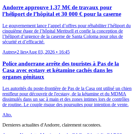
Andorre approuve 1,37 M€ de travaux pour
l’héliport de l’hôpital et 30 000 € pour la caserne
Le gouvernement lance l’appel d’offres pour réhabiliter l’héliport du
cinquième étage de l’hôpital Meritxell et confie la conception de
l’héliport d’urgence de la caserne de Santa Coloma pour plus de
sécurité et d’efficacité.
Autres
•
2 lies
•
Aug 03, 2026 • 16:45
Police andorrane arrête des touristes à Pas de la
Casa avec ecstasy et kétamine cachés dans les
organes génitaux
Les autorités du poste-frontière de Pas de la Casa ont utilisé un chien
renifleur pour découvrir de l'ecstasy, de la kétamine et du MDMA
dissimulés dans un sac à main et des zones intimes lors de contrôles
de routine. Le couple risque des poursuites pour intention de vente.
Alto.
Dernieres actualites d'Andorre, clairement racontees.