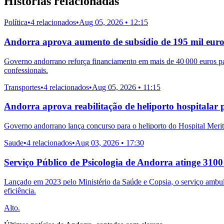
Historias relacionadas
Política
•
4 relacionados
•
Aug 05, 2026 • 12:15
Andorra aprova aumento de subsídio de 195 mil euros 
Governo andorrano reforça financiamento em mais de 40 000 euros para 
confessionais.
Transportes
•
4 relacionados
•
Aug 05, 2026 • 11:15
Andorra aprova reabilitação de heliporto hospitalar 
Governo andorrano lança concurso para o heliporto do Hospital Meritx
Saude
•
4 relacionados
•
Aug 03, 2026 • 17:30
Serviço Público de Psicologia de Andorra atinge 3100
Lançado em 2023 pelo Ministério da Saúde e Copsia, o serviço ambulat
eficiência.
Alto.