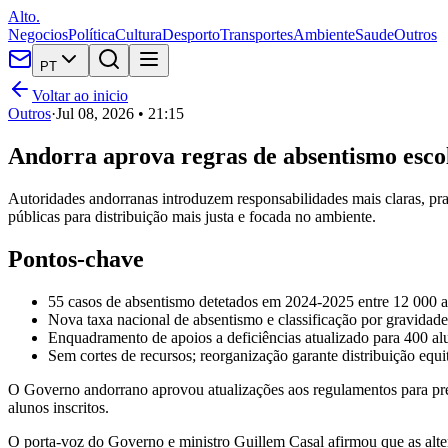
Alto.
Negocios
Política
Cultura
Desporto
Transportes
Ambiente
Saude
Outros
PT
Voltar ao inicio
Outros
·
Jul 08, 2026 • 21:15
Andorra aprova regras de absentismo escol
Autoridades andorranas introduzem responsabilidades mais claras, pr
públicas para distribuição mais justa e focada no ambiente.
Pontos-chave
55 casos de absentismo detetados em 2024-2025 entre 12 000 al
Nova taxa nacional de absentismo e classificação por gravidade 
Enquadramento de apoios a deficiências atualizado para 400 al
Sem cortes de recursos; reorganização garante distribuição equi
O Governo andorrano aprovou atualizações aos regulamentos para prev
alunos inscritos.
O porta-voz do Governo e ministro Guillem Casal afirmou que as altera