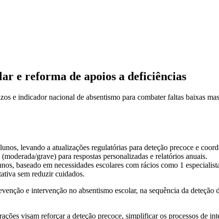
ar e reforma de apoios a deficiências
azos e indicador nacional de absentismo para combater faltas baixas m
unos, levando a atualizações regulatórias para deteção precoce e coor
(moderada/grave) para respostas personalizadas e relatórios anuais.
unos, baseado em necessidades escolares com rácios como 1 especialista
tativa sem reduzir cuidados.
enção e intervenção no absentismo escolar, na sequência da deteção d
ções visam reforçar a deteção precoce, simplificar os processos de int