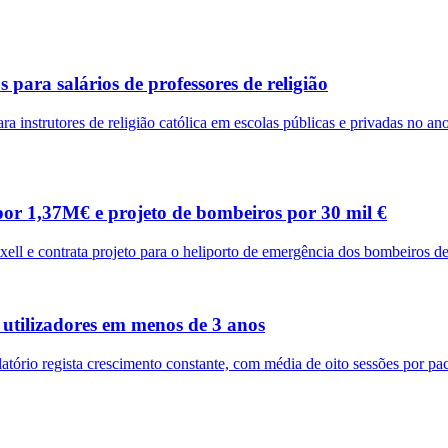
para salários de professores de religião
instrutores de religião católica em escolas públicas e privadas no ano
por 1,37M€ e projeto de bombeiros por 30 mil €
ell e contrata projeto para o heliporto de emergência dos bombeiros d
 utilizadores em menos de 3 anos
ório regista crescimento constante, com média de oito sessões por pac