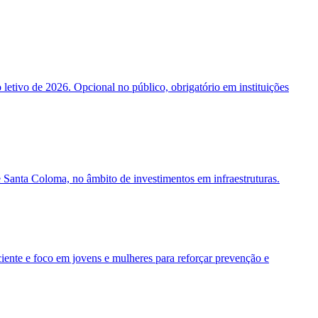
 letivo de 2026. Opcional no público, obrigatório em instituições
e Santa Coloma, no âmbito de investimentos em infraestruturas.
iente e foco em jovens e mulheres para reforçar prevenção e