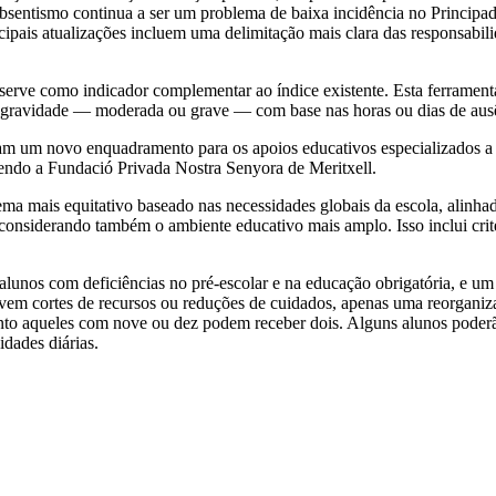
O absentismo continua a ser um problema de baixa incidência no Princi
incipais atualizações incluem uma delimitação mais clara das responsabi
rve como indicador complementar ao índice existente. Esta ferramenta f
or gravidade — moderada ou grave — com base nas horas ou dias de ausê
m um novo enquadramento para os apoios educativos especializados a a
endo a Fundació Privada Nostra Senyora de Meritxell.
ema mais equitativo baseado nas necessidades globais da escola, alinh
considerando também o ambiente educativo mais amplo. Isso inclui critér
alunos com deficiências no pré-escolar e na educação obrigatória, e um
lvem cortes de recursos ou reduções de cuidados, apenas uma reorganiz
uanto aqueles com nove ou dez podem receber dois. Alguns alunos poder
dades diárias.