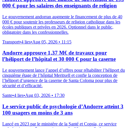
000 € pour les salaires des enseignants de religion
Le gouvernement andorran augmente le financement de plus de 40
000 € pour soutenir les professeurs de religion catholique dans les
écoles publiques et privées en 2026. Optionnel dans le public,
obligatoire dans les confessionnelles.
Transport
•
4 lies
•
Aug 05, 2026 • 11:15
Andorre approuve 1,37 M€ de travaux pour
l’héliport de l’hôpital et 30 000 € pour la caserne
Le gouvernement lance l’appel d’offres pour réhabiliter l’héliport du
cinquième étage de l’hôpital Meritxell et confie la conception de
l’héliport d’urgence de la caserne de Santa Coloma pour plus de
sécurité et d’efficacité.
Sante
•
4 lies
•
Aug 03, 2026 • 17:30
Le service public de psychologie d’Andorre atteint 3
100 usagers en moins de 3 ans
Lancé en 2023 par le ministère de la Santé et Copsia, ce service