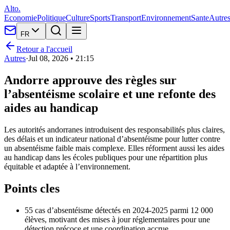
Alto.
Economie
Politique
Culture
Sports
Transport
Environnement
Sante
Autre
FR
Retour a l'accueil
Autres
·
Jul 08, 2026 • 21:15
Andorre approuve des règles sur
l’absentéisme scolaire et une refonte des
aides au handicap
Les autorités andorranes introduisent des responsabilités plus claires,
des délais et un indicateur national d’absentéisme pour lutter contre
un absentéisme faible mais complexe. Elles réforment aussi les aides
au handicap dans les écoles publiques pour une répartition plus
équitable et adaptée à l’environnement.
Points cles
55 cas d’absentéisme détectés en 2024-2025 parmi 12 000
élèves, motivant des mises à jour réglementaires pour une
détection précoce et une coordination accrue.