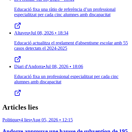
Educació fixa una ràtio de referència d’un professional
especialitzat per cada cinc alumnes amb discapacitat
Altaveu
•
Jul 08, 2026 • 18:34
Educació actualitza el reglament d'absentisme escolar amb 55
casos detectats el 2024-2025
Diari d'Andorra
•
Jul 08, 2026 • 18:06
Educació fixa un professional especialitzat per cada cinc
alumnes amb discapacitat
Articles lies
Politique
•
4 lies
•
Aug 05, 2026 • 12:15
Andorre approuve une hausse de subvention de 195