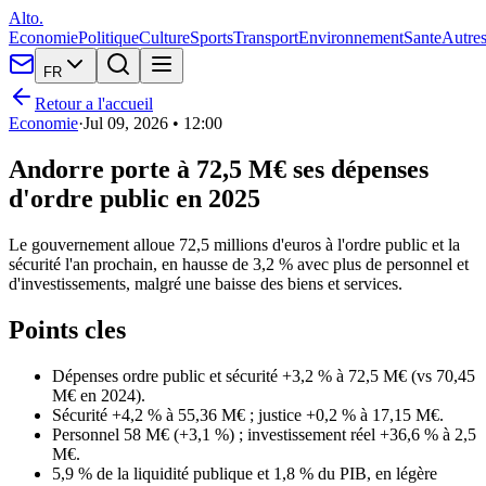
Alto.
Economie
Politique
Culture
Sports
Transport
Environnement
Sante
Autre
FR
Retour a l'accueil
Economie
·
Jul 09, 2026 • 12:00
Andorre porte à 72,5 M€ ses dépenses
d'ordre public en 2025
Le gouvernement alloue 72,5 millions d'euros à l'ordre public et la
sécurité l'an prochain, en hausse de 3,2 % avec plus de personnel et
d'investissements, malgré une baisse des biens et services.
Points cles
Dépenses ordre public et sécurité +3,2 % à 72,5 M€ (vs 70,45
M€ en 2024).
Sécurité +4,2 % à 55,36 M€ ; justice +0,2 % à 17,15 M€.
Personnel 58 M€ (+3,1 %) ; investissement réel +36,6 % à 2,5
M€.
5,9 % de la liquidité publique et 1,8 % du PIB, en légère