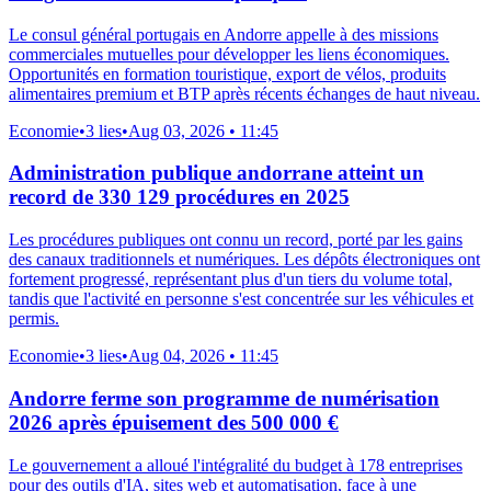
Le consul général portugais en Andorre appelle à des missions
commerciales mutuelles pour développer les liens économiques.
Opportunités en formation touristique, export de vélos, produits
alimentaires premium et BTP après récents échanges de haut niveau.
Economie
•
3 lies
•
Aug 03, 2026 • 11:45
Administration publique andorrane atteint un
record de 330 129 procédures en 2025
Les procédures publiques ont connu un record, porté par les gains
des canaux traditionnels et numériques. Les dépôts électroniques ont
fortement progressé, représentant plus d'un tiers du volume total,
tandis que l'activité en personne s'est concentrée sur les véhicules et
permis.
Economie
•
3 lies
•
Aug 04, 2026 • 11:45
Andorre ferme son programme de numérisation
2026 après épuisement des 500 000 €
Le gouvernement a alloué l'intégralité du budget à 178 entreprises
pour des outils d'IA, sites web et automatisation, face à une